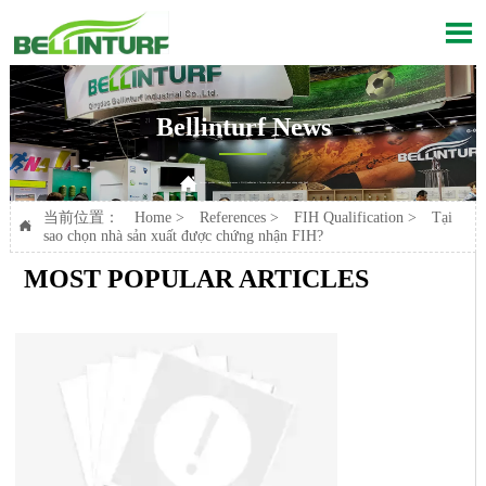

Bellinturf News

Current position：
Home
>
References
>
FIH Qualification
>
Tại sao chọn nhà sản xuất được chứng nhận FIH?
当前位置：
Home
>
References
>
FIH Qualification
>
Tại

sao chọn nhà sản xuất được chứng nhận FIH?
MOST POPULAR ARTICLES