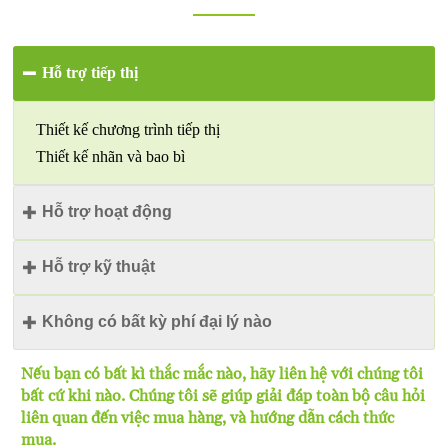
Hỗ trợ tiếp thị

Thiết kế chương trình tiếp thị
Thiết kế nhãn và bao bì
Hỗ trợ hoạt động

Hỗ trợ kỹ thuật

Thiết kế bản thảo công trình
Không có bất kỳ phí đại lý nào

Lựa chọn sản phẩm
Hướng dẫn cài đặt
Nếu bạn có bất kì thắc mắc nào, hãy liên hệ với chúng tôi
Hướng dẫn bảo trì
bất cứ khi nào. Chúng tôi sẽ giúp giải đáp toàn bộ câu hỏi
Chúng tôi cởi mở và linh hoạt về mô hình kinh doanh
liên quan đến việc mua hàng, và hướng dẫn cách thức
mà không có bất kỳ khoản phí đại lý nào.
mua.