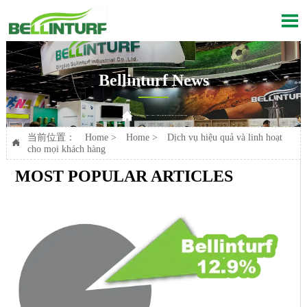

Bellinturf News

Current position：
Home
>
Home
>
Dịch vụ hiệu quả và linh hoạt cho mọi khách hàng
当前位置：
Home
>
Home
>
Dịch vụ hiệu quả và linh hoạt

cho mọi khách hàng
MOST POPULAR ARTICLES