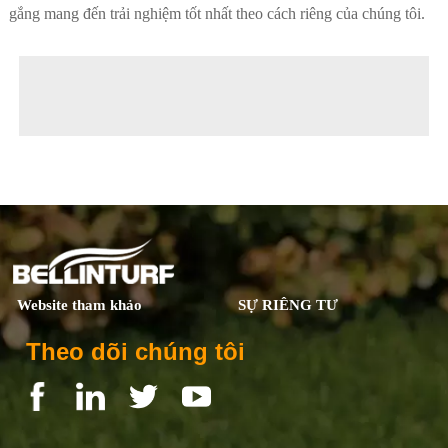
gắng mang đến trải nghiệm tốt nhất theo cách riêng của chúng tôi.
◀ Previous page:
Hệ thống sân cỏ sân vườn an toàn cho sức khỏe
▶ Next page:
Residential Turf
Website tham khảo
SỰ RIÊNG TƯ
Theo dõi chúng tôi