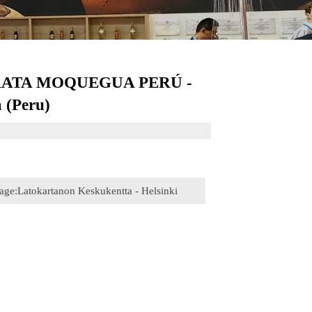
RATA MOQUEGUA PERÚ -
a (Peru)
age:
Latokartanon Keskukentta - Helsinki
Finland)