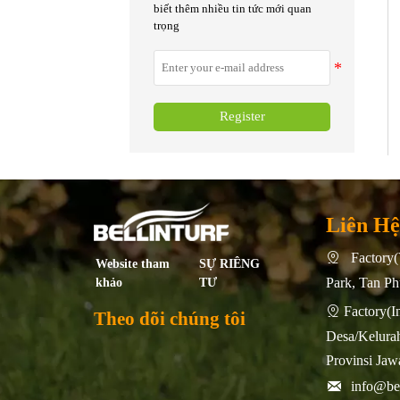
biết thêm nhiều tin tức mới quan
trọng
Register
Liên Hệ
Factory(

SỰ RIÊNG
Website tham
TƯ
Park, Tan P
khảo
Factory

Theo dõi chúng tôi
Desa/Kelurah
Provinsi Jaw

info@bel