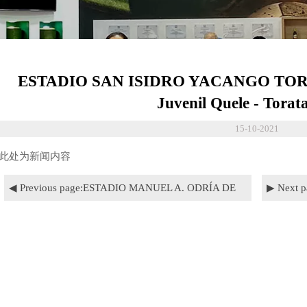
ESTADIO SAN ISIDRO YACANGO TO
Juvenil Quele - Torat
15-10-2021
此处为新闻内容
◀ Previous page:
ESTADIO MANUEL A. ODRÍA DE
▶ Next p
JULIACA-PUNO-PERU - Juliaca (Peru)
Finland (