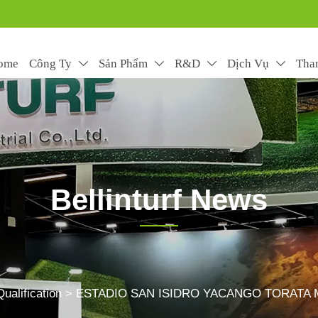
ome
Công Ty
Sản Phẩm
R&D
Dịch Vụ
Tha




Bellinturf News
rtificial grass installation and maintenance, and use the pro
ualification
>
ESTADIO SAN ISIDRO YACANGO TORATA MOQ