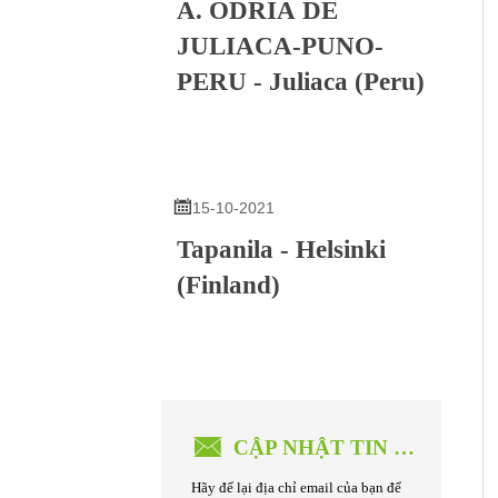
A. ODRÍA DE
JULIACA-PUNO-
PERU - Juliaca (Peru)

15-10-2021
Tapanila - Helsinki
(Finland)

CẬP NHẬT TIN TỨC MỚI
Hãy để lại địa chỉ email của bạn để