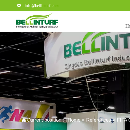

info@bellinturf.com
H
Learn about the key points of a

Current position：
Home
>
References
>
FIFA Q