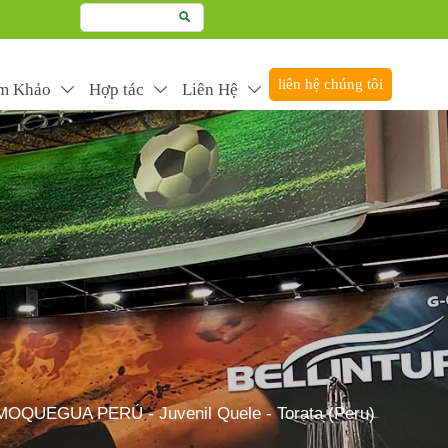

liên hệ chúng tôi
m Khảo
Hợp tác
Liên Hệ



duct better to create more value
UEGUA PERÚ - Juvenil Quele - Torata (Peru)