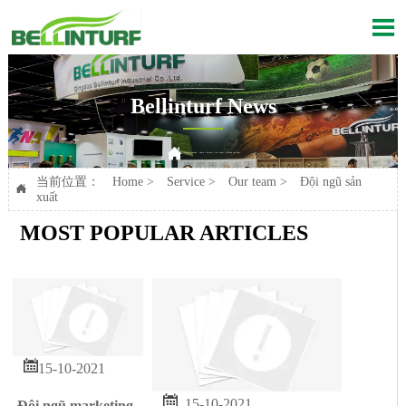

Bellinturf News

Current position：
Home
>
Service
>
Our team
>
Đội ngũ sản xuất
当前位置：
Home
>
Service
>
Our team
>
Đội ngũ sản

xuất
MOST POPULAR ARTICLES

15-10-2021

15-10-2021
Đội ngũ marketing