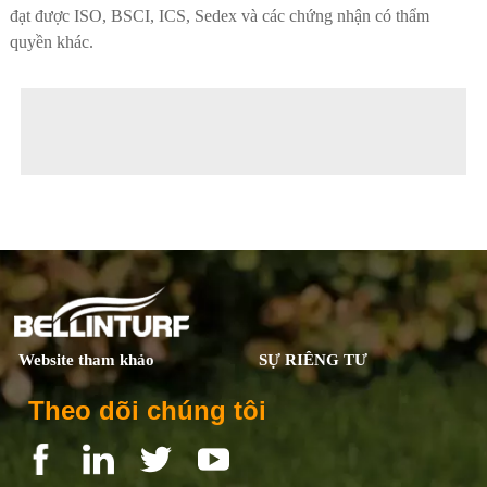
đạt được ISO, BSCI, ICS, Sedex và các chứng nhận có thẩm
quyền khác.
◀ Previous page:
Đội ngũ Nghiên cứu & Phát triển
▶ Next page:
Đội ngũ kiểm soát chất lượng
Website tham khảo
SỰ RIÊNG TƯ
Theo dõi chúng tôi