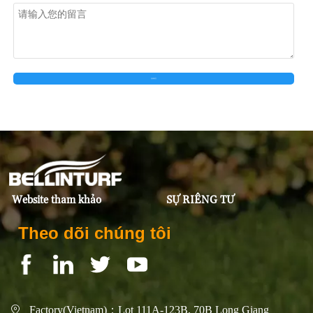
在线留言
Website tham khảo
SỰ RIÊNG TƯ
Theo dõi chúng tôi
Factory(Vietnam)：Lot 111A-123B, 70B Long Giang
