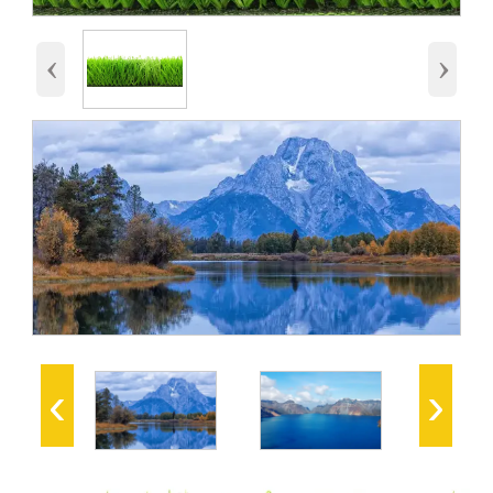
‹
›
‹
›