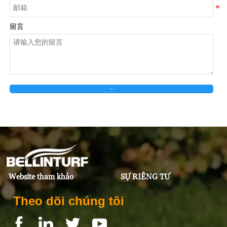
留言
在线留言
Website tham khảo
SỰ RIÊNG TƯ
Theo dõi chúng tôi