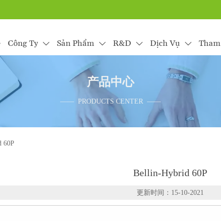
e
Công Ty
Sản Phẩm
R&D
Dịch Vụ
Tham




产品中心
—— PRODUCTS CENTER ——
d 60P
Bellin-Hybrid 60P
更新时间：15-10-2021