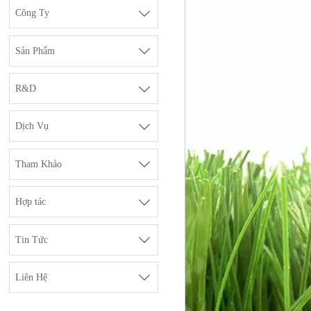

Công Ty

Sản Phẩm

R&D

Dịch Vụ

Tham Khảo

Hợp tác

Tin Tức

Liên Hệ