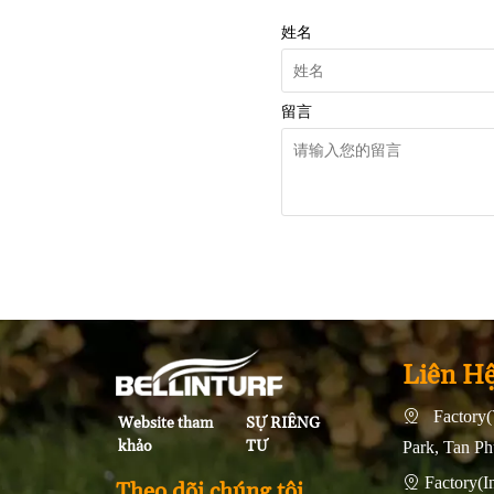
姓名
留言
Liên H
Factory(

SỰ RIÊNG
Website tham
TƯ
khảo
Park, Tan P
Factory

Theo dõi chúng tôi