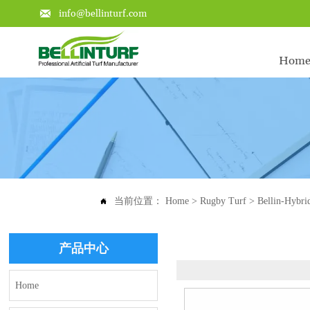

info@bellinturf.com
Hom
当前位置：
Home
>
Rugby Turf
>
Bellin-Hybri

产品中心
Home