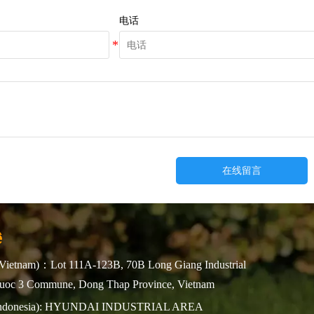
电话
在线留言
ệ
Vietnam)：Lot 111A-123B, 70B Long Giang Industrial
huoc 3 Commune, Dong Thap Province, Vietnam
(Indonesia): HYUNDAI INDUSTRIAL AREA