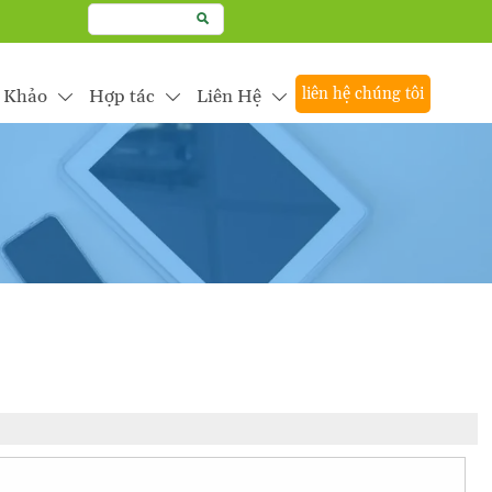

liên hệ chúng tôi
 Khảo
Hợp tác
Liên Hệ


