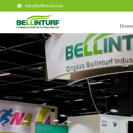

info@bellinturf.com
Hom
Learn about the key points of a