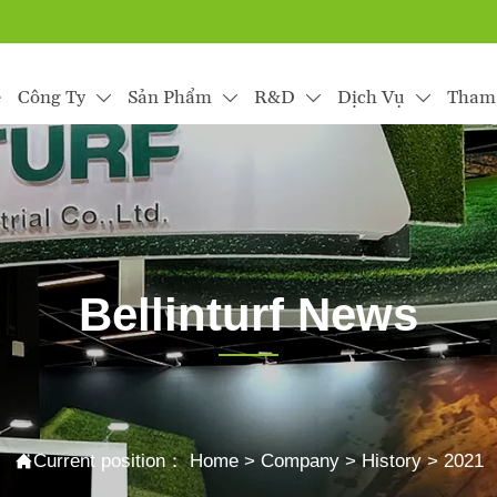
e
Công Ty
Sản Phẩm
R&D
Dịch Vụ
Tham




Bellinturf News
rtificial grass installation and maintenance, and use the pro

Current position：
Home
>
Company
>
History
>
2021